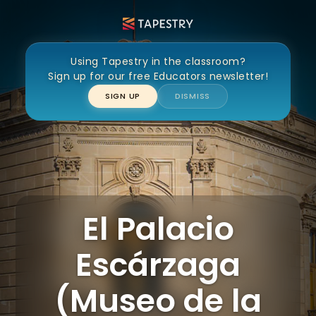
El Palacio Escárzaga (Museo de
la Ciudad 450)
Using Tapestry in the classroom?
Sign up for our free Educators newsletter!
SIGN UP
DISMISS
El Palacio
Escárzaga
(Museo de la