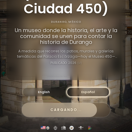
Ciudad 450)
DURANGO, MÉXICO
Un museo donde la historia, el arte y la
comunidad se unen para contar la
historia de Durango
A medida que recorres los patios, murales y galerías
temáticas del Palacio Escárzaga—hoy el Museo 450—
verás cómo la identidad de Durango se expresa a través
PUBLICADO: 2026
(v1)
del oficio, la creatividad y las tradiciones cotidianas. Las
voces que escucharás aportan una mirada desde dentro,
mostrando cómo la preservación y el orgullo van de la
mano.
English
Español
CARGANDO...